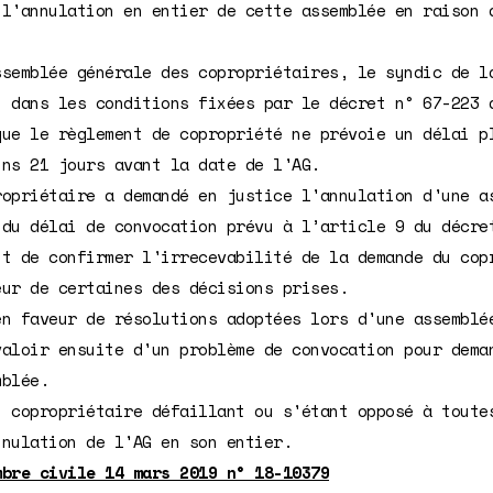
 l'annulation en entier de cette assemblée en raison 
ssemblée générale des copropriétaires, le syndic de l
, dans les conditions fixées par le décret n° 67-223 
que le règlement de copropriété ne prévoie un délai p
ins 21 jours avant la date de l'AG.
ropriétaire a demandé en justice l'annulation d'une a
 du délai de convocation prévu à l’article 9 du décre
nt de confirmer l'irrecevabilité de la demande du cop
eur de certaines des décisions prises.
en faveur de résolutions adoptées lors d'une assemblé
valoir ensuite d'un problème de convocation pour dema
mblée.
n copropriétaire défaillant ou s'étant opposé à toute
nnulation de l'AG en son entier.
mbre civile 14 mars 2019 n° 18-10379