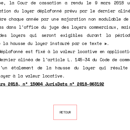
pe, la Cour de cassation a rendu le 9 mars 2018 
ation du loyer déplafonné prévu par le dernier alin
ère chaque année par une majoration non modulable de
as dans l'office du juge des loyers commerciaux, mai
 des loyers qui seront exigibles durant la pério
e la hausse du loyer instauré par ce texte ».
déplafonné est fixé à la valeur locative en applicati
dernier alinéa de l'article L. 145-34 du Code de comm
u'un étalement de la hausse du loyer qui résulte 
loyer à la valeur locative.
ars 2018, n° 15004 JurisData n° 2018-003192
RETOUR