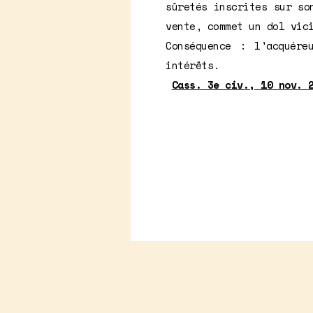
sûretés inscrites sur so
vente, commet un dol vic
Conséquence : l'acquére
intérêts.
Cass. 3e civ., 10 nov. 