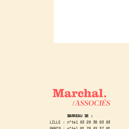
BARREAU DE :
LILLE : n°tél
03 28 38 93 93
PARIS : n°tél
01 78 42 37 91