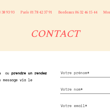
8 38 93 93
Paris 01 78 42 37 91
Bordeaux 06 32 46 15 44
Mont
CONTACT
s
ou
prendre un rendez
n message via le