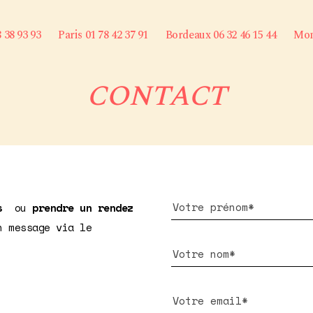
8 38 93 93
Paris 01 78 42 37 91
Bordeaux 06 32 46 15 44
Mont
CONTACT
s
ou
prendre un rendez
n message via le