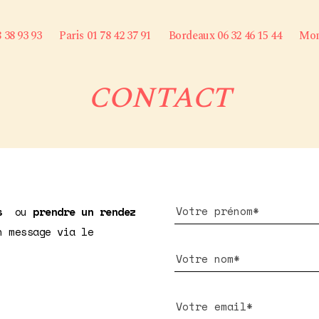
8 38 93 93
Paris 01 78 42 37 91
Bordeaux 06 32 46 15 44
Mont
CONTACT
s
ou
prendre un rendez
n message via le